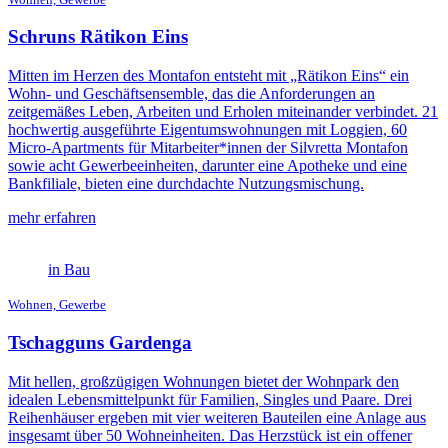
Schruns Rätikon Eins
Mitten im Herzen des Montafon entsteht mit „Rätikon Eins“ ein
Wohn- und Geschäftsensemble, das die Anforderungen an
zeitgemäßes Leben, Arbeiten und Erholen miteinander verbindet. 21
hochwertig ausgeführte Eigentumswohnungen mit Loggien, 60
Micro-Apartments für Mitarbeiter*innen der Silvretta Montafon
sowie acht Gewerbeeinheiten, darunter eine Apotheke und eine
Bankfiliale, bieten eine durchdachte Nutzungsmischung.
mehr erfahren
in Bau
Wohnen, Gewerbe
Tschagguns Gardenga
Mit hellen, großzügigen Wohnungen bietet der Wohnpark den
idealen Lebensmittelpunkt für Familien, Singles und Paare. Drei
Reihenhäuser ergeben mit vier weiteren Bauteilen eine Anlage aus
insgesamt über 50 Wohneinheiten. Das Herzstück ist ein offener