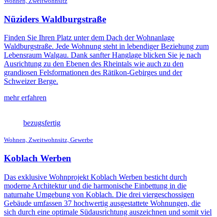
Wohnen, Zweitwohnsitz
Nüziders Waldburgstraße
Finden Sie Ihren Platz unter dem Dach der Wohnanlage
Waldburgstraße. Jede Wohnung steht in lebendiger Beziehung zum
Lebensraum Walgau. Dank sanfter Hanglage blicken Sie je nach
Ausrichtung zu den Ebenen des Rheintals wie auch zu den
grandiosen Felsformationen des Rätikon-Gebirges und der
Schweizer Berge.
mehr erfahren
bezugsfertig
Wohnen, Zweitwohnsitz, Gewerbe
Koblach Werben
Das exklusive Wohnprojekt Koblach Werben besticht durch
moderne Architektur und die harmonische Einbettung in die
naturnahe Umgebung von Koblach. Die drei viergeschossigen
Gebäude umfassen 37 hochwertig ausgestattete Wohnungen, die
sich durch eine optimale Südausrichtung auszeichnen und somit viel