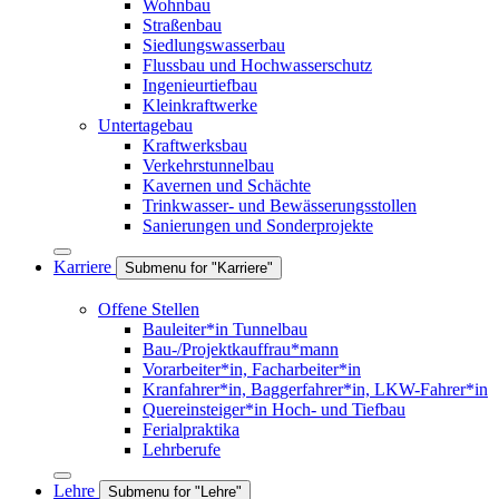
Wohnbau
Straßenbau
Siedlungswasserbau
Flussbau und Hochwasserschutz
Ingenieurtiefbau
Kleinkraftwerke
Untertagebau
Kraftwerksbau
Verkehrstunnelbau
Kavernen und Schächte
Trinkwasser- und Bewässerungsstollen
Sanierungen und Sonderprojekte
Karriere
Submenu for "Karriere"
Offene Stellen
Bauleiter*in Tunnelbau
Bau-/Projektkauffrau*mann
Vorarbeiter*in, Facharbeiter*in
Kranfahrer*in, Baggerfahrer*in, LKW-Fahrer*in
Quereinsteiger*in Hoch- und Tiefbau
Ferialpraktika
Lehrberufe
Lehre
Submenu for "Lehre"